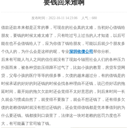
要钱回来难啊
发布时间：2022-10-11 14:23:06
人气：
680
借款还款本来都是正常的事，可现在的社会真的太难，当初好心借钱给
朋友，要钱的时候太难太难了，只有吃过亏上过当的人才知道，以后可
能在也不会借钱给人了，应为你借了钱给朋友，可能以后就少个朋友多
个仇人的，为什么会是这样的呢，专业
深圳收债公司
帮你分析。
后来有可能人与人之间的信任就没有了现如今辐照社会人们的各种压力
扑面而来，被各种贷款压得蹿不过气了，比如小孩的教育，房贷车贷网
贷，父母小孩的医疗等等的很多事，欠债的越来越过分，有的借钱是的
时候承诺的好好的到还钱的时候会找各种理由不还钱，说已些好话的拖
延时间，最开始的拖欠欠款时还会觉得不太好意思的，到后来时间一长
久就会习惯成自然了，就变得不要脸了，就会不想还钱了，还有得多欠
债的老赖借钱时就没有想过还钱的，还会觉得借钱都是凭本事借到的为
什么要还钱。钱都接到口袋里了，法律这一块对老赖的惩罚力度也不
大，有可能赢了官司输了钱。