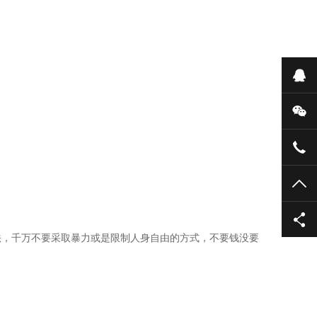
在
微
139
TO
法，千万不要采取暴力或是限制人身自由的方式，不要钱没要