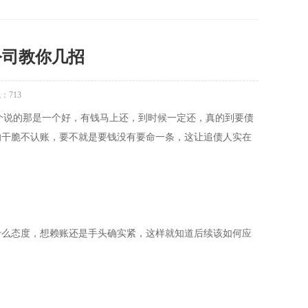
公司教你几招
气：
713
个说的那是一个好，有钱马上还，到时候一定还，真的到要债
的干脆不认账，要不就是要钱没有要命一条，这让追债人实在
什么态度，想赖账还是手头确实紧，这样就知道后续该如何应