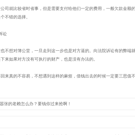
债公司就比较省时省事，但是需要支付给他们一定的费用，一般欠款金额
是个不错的选择。
诉讼
谁也不想对簿公堂，一旦走到这一步也是对方逼的。向法院诉讼有的弊端
决下来如果对方没有可执行的财产，也是没有办法的。
要回来真的不容易，不想遇到这样的麻烦，借钱出去的时候一定要三思值
嚣张的老赖怎么办？要钱你过来抢啊！