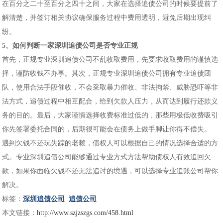
在百分之二十至百分之四十之间，大家在选择追债公司的时候要提前了
解清楚，并签订相关协议确保服务过程中费用透明，避免后期出现纠
纷。
5、如何判断一家深圳追债公司是否专业正规
首先，正规专业深圳追债公司不乱收取费用，先要求收取费用的谨慎选
择，谨防收钱不办事。其次，正规专业深圳追债公司拥有专业追债团
队，使用合法手段催收，不会采取暴力催收、非法拘禁、威胁恐吓等非
法方式，追债过程中相互配合，给到欠款人压力，从而达到履行还款义
务的目的。最后，大家谨慎选择收费标准过低的，那些用极低收费吸引
你先签署委托合同的，后期很可能会在债务上做手脚让你得不偿失。
遇到欠钱不还玩失踪的老赖，债权人可以根据自己的情况选择合适的方
式。专业深圳追债公司能够通过专业方式方法帮助债权人有效追回欠
款，如果你面临欠钱不还无法追讨的境遇，可以选择专业追账公司帮你
解决。
标签：
深圳追债公司
追债公司
本文链接：
http://www.szjzszgs.com/458.html