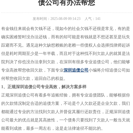
债公司有办法帮您
发布时间：2025-08-09 09:14:23
人气：
141
有金钱往来就会有欠钱不还，现如今的社会欠钱不还很是常见，有的是
确实困难暂时没办法还钱，而有的却可能是有钱就是不想还甚至是玩失
踪避而不见。遇见这种欠缺想赖账的老赖一些债权人会选择找律师起诉
但是耗时周期至少是一年半载，而且对于这种找不到欠款人的就算是法
院判决了你也没办法拿到欠款，在深圳有很多专业追债公司，他们能够
专业高效帮您收回欠款，下面专业
深圳追债公司
小编将介绍追债公司如
何帮您收回欠款，追回自己的权益。
1、正规深圳追债公司专业高效，解决方案多样
正规深圳追债公司有着多年追账经验，拥有专业追债团队，能够根据你
的欠款情况制定合适的追债方案，不论是个人欠款还是企业欠款，我们
都能通过专业的方法找到欠款人并督促其履行还款责任，正规深圳追债
公司最大的优点就是其高效性，一个债务只要找到了欠款人一般当天就
能看到成效，最多一周左右，这是走法律途径不能比的。